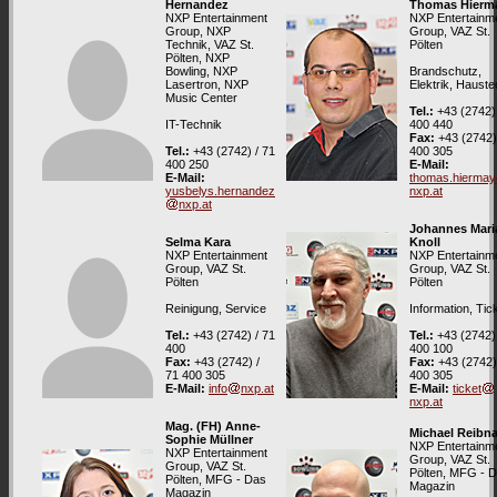
Hernandez
Thomas Hierm
NXP Entertainment
NXP Entertainm
Group, NXP
Group, VAZ St.
Technik, VAZ St.
Pölten
Pölten, NXP
Bowling, NXP
Brandschutz,
Lasertron, NXP
Elektrik, Hauste
Music Center
Tel.:
+43 (2742) 
IT-Technik
400 440
Fax:
+43 (2742)
Tel.:
+43 (2742) / 71
400 305
400 250
E-Mail:
E-Mail:
thomas.hiermay
yusbelys.hernandez
nxp.at
nxp.at
Johannes Mari
Selma Kara
Knoll
NXP Entertainment
NXP Entertainm
Group, VAZ St.
Group, VAZ St.
Pölten
Pölten
Reinigung, Service
Information, Tic
Tel.:
+43 (2742) / 71
Tel.:
+43 (2742) 
400
400 100
Fax:
+43 (2742) /
Fax:
+43 (2742)
71 400 305
400 305
E-Mail:
info
nxp.at
E-Mail:
ticket
nxp.at
Mag. (FH) Anne-
Michael Reibn
Sophie Müllner
NXP Entertainm
NXP Entertainment
Group, VAZ St.
Group, VAZ St.
Pölten, MFG - 
Pölten, MFG - Das
Magazin
Magazin