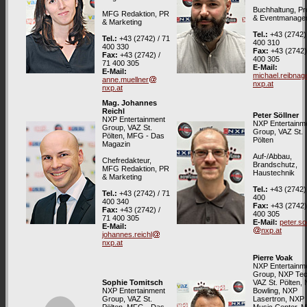
Buchhaltung, Pr
MFG Redaktion, PR
& Eventmanage
& Marketing
Tel.:
+43 (2742) 
Tel.:
+43 (2742) / 71
400 310
400 330
Fax:
+43 (2742)
Fax:
+43 (2742) /
400 305
71 400 305
E-Mail:
E-Mail:
michael.reibnag
anne.muellner
nxp.at
nxp.at
Mag. Johannes
Reichl
Peter Söllner
NXP Entertainment
NXP Entertainm
Group, VAZ St.
Group, VAZ St.
Pölten, MFG - Das
Pölten
Magazin
Auf-/Abbau,
Chefredakteur,
Brandschutz,
MFG Redaktion, PR
Haustechnik
& Marketing
Tel.:
+43 (2742) 
Tel.:
+43 (2742) / 71
400
400 340
Fax:
+43 (2742)
Fax:
+43 (2742) /
400 305
71 400 305
E-Mail:
peter.so
E-Mail:
nxp.at
johannes.reichl
nxp.at
Pierre Voak
NXP Entertainm
Group, NXP Tec
Sophie Tomitsch
VAZ St. Pölten,
NXP Entertainment
Bowling, NXP
Group, VAZ St.
Lasertron, NXP