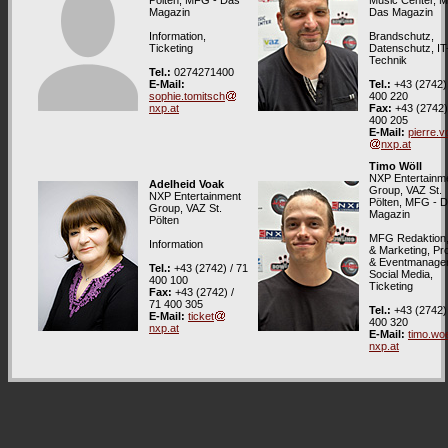
Pölten, MFG - Das
Music Center, 
Magazin
Das Magazin
Information,
Brandschutz,
Ticketing
Datenschutz, IT
Technik
Tel.:
0274271400
E-Mail:
Tel.:
+43 (2742) 
sophie.tomitsch
400 220
nxp.at
Fax:
+43 (2742)
400 205
E-Mail:
pierre.v
nxp.at
Timo Wöll
NXP Entertainm
Adelheid Voak
Group, VAZ St.
NXP Entertainment
Pölten, MFG - 
Group, VAZ St.
Magazin
Pölten
MFG Redaktion
Information
& Marketing, Pro
& Eventmanage
Tel.:
+43 (2742) / 71
Social Media,
400 100
Ticketing
Fax:
+43 (2742) /
71 400 305
Tel.:
+43 (2742) 
E-Mail:
ticket
400 320
nxp.at
E-Mail:
timo.woe
nxp.at