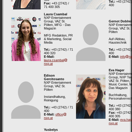
Tel.:
+43 (2742) 
Fax:
+43 (2742) /
400
71 400 305
Laura Csambal
NXP Entertainment
Group, VAZ St.
Gernot Doblrei
Pölten, MFG - Das
NXP Entertainm
Magazin
Group, VAZ St.
Pölten
MFG Redaktion, PR
& Marketing, Social
Auf-/Abbau,
Media
Haustechnik
Tel.:
+43 (2742) / 71
Tel.:
+43 (2742) 
400 320
400
E-Mail:
E-Mail:
info
nx
laura.csambal
nxp.at
Eva Hager
NXP Entertainm
Edison
Group, NXP Tec
Gercitosanto
VAZ St. Pölten,
NXP Entertainment
Music Center, 
Group, VAZ St.
Das Magazin
Pölten
Buchhaltung,
Instandhaltung,
Personalverrec
Reinigung
Tel.:
+43 (2742) 
Tel.:
+43 (2742) / 71
400 380
400
Fax:
+43 (2742)
E-Mail:
office
400 305
nxp.at
E-Mail:
eva.hag
nxp.at
Yusbelys