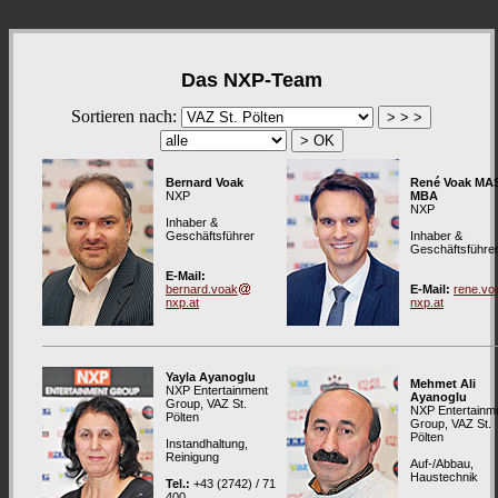
Das NXP-Team
Sortieren nach:
Bernard Voak
René Voak MAS
NXP
MBA
NXP
Inhaber &
Geschäftsführer
Inhaber &
Geschäftsführe
E-Mail:
bernard.voak
E-Mail:
rene.vo
nxp.at
nxp.at
Yayla Ayanoglu
Mehmet Ali
NXP Entertainment
Ayanoglu
Group, VAZ St.
NXP Entertainm
Pölten
Group, VAZ St.
Pölten
Instandhaltung,
Reinigung
Auf-/Abbau,
Haustechnik
Tel.:
+43 (2742) / 71
400