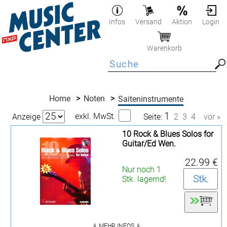
Infos
Versand
Aktion
Login
Warenkorb
Home
>
Noten
>
Saiteninstrumente
1
exkl. MwSt.
Anzeige
Seite:
2
3
4
vor »
10 Rock & Blues Solos for
Guitar/Ed Wen.
22.99 €
Nur noch 1
Stk. lagernd!
⇓ MEHR INFOS ⇓